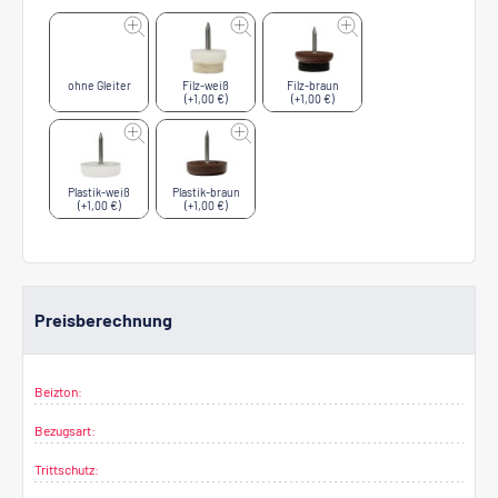
ohne Gleiter
Filz-weiß
Filz-braun
(+1,00 €)
(+1,00 €)
Plastik-weiß
Plastik-braun
(+1,00 €)
(+1,00 €)
Preisberechnung
Beizton:
Bezugsart:
Trittschutz: