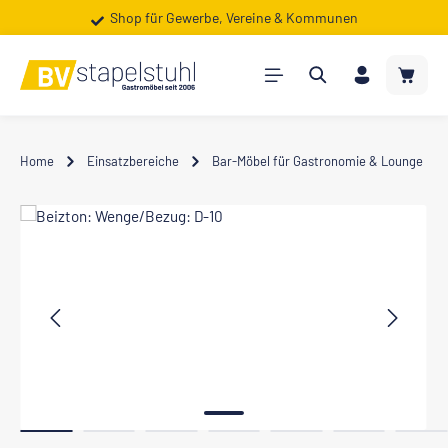
Shop für Gewerbe, Vereine & Kommunen
Zum Hauptinhalt springen
Warenk
Home
Einsatzbereiche
Bar-Möbel für Gastronomie & Lounge
Bildergalerie überspringen