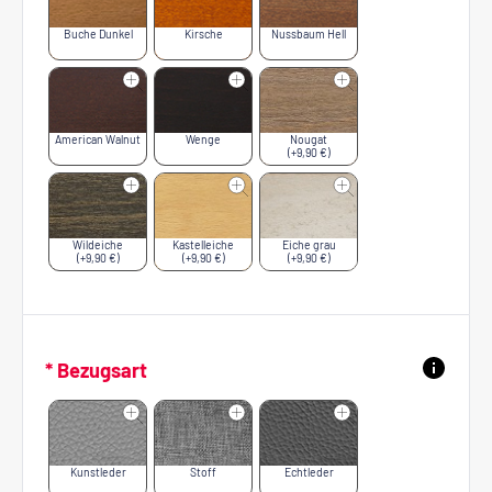
Buche Dunkel
Kirsche
Nussbaum Hell
American Walnut
Wenge
Nougat
(+9,90 €)
Wildeiche
Kastelleiche
Eiche grau
(+9,90 €)
(+9,90 €)
(+9,90 €)
* Bezugsart
Kunstleder
Stoff
Echtleder