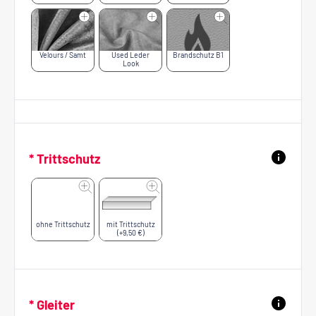
Velours / Samt
Used Leder
Brandschutz B1
Look
* Trittschutz
ohne Trittschutz
mit Trittschutz
(+9,50 €)
* Gleiter