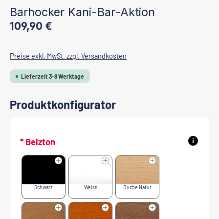
Barhocker Kani-Bar-Aktion
Regulärer Preis:
109,90 €
Preise exkl. MwSt. zzgl. Versandkosten
Lieferzeit 3-8 Werktage
Produktkonfigurator
* Beizton
Schwarz
Weiss
Buche Natur