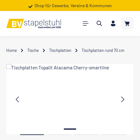
Shop für Gewerbe, Vereine & Kommunen
Zum Hauptinhalt springen
Warenk
Home
Tische
Tischplatten
Tischplatten rund 70 cm
Bildergalerie überspringen