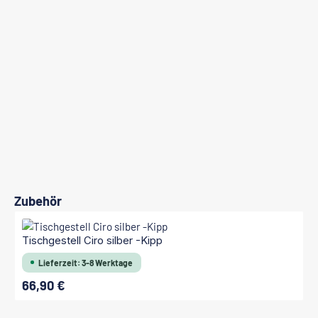
Produktgalerie überspringen
Zubehör
Tischgestell Ciro silber -Kipp
Lieferzeit: 3-8 Werktage
66,90 €
Regulärer Preis: