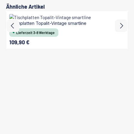
Produktgalerie überspringen
Ähnliche Artikel
Tischplatten Topalit-Vintage smartline
Lieferzeit 3-8 Werktage
109,90 €
Regulärer Preis: