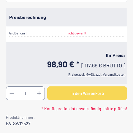
Preisberechnung
Größe [cm]
nicht gewählt
Ihr Preis:
98,90 € *
[
117,69 €
BRUTTO
]
Preise zzgl. MwSt. zzgl. Versandkosten
Produkt Anzahl: Gib den gewünschten Wert ein oder b
In den Warenkorb
* Konfiguration ist unvollständig - bitte prüfen!
Produktnummer:
BV-SW12527