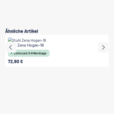
Produktgalerie überspringen
Ähnliche Artikel
Stuhl Zena Hogan-18
Lieferzeit 3-8 Werktage
72,90 €
Regulärer Preis: