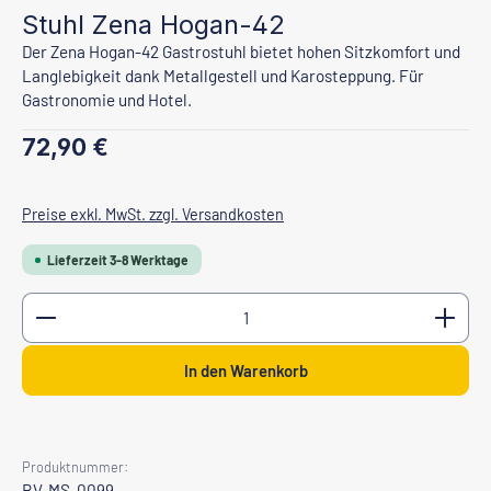
Stuhl Zena Hogan-42
Der Zena Hogan-42 Gastrostuhl bietet hohen Sitzkomfort und
Langlebigkeit dank Metallgestell und Karosteppung. Für
Gastronomie und Hotel.
Regulärer Preis:
72,90 €
Preise exkl. MwSt. zzgl. Versandkosten
Lieferzeit 3-8 Werktage
Produkt Anzahl: Gib den gewünschten Wert ein oder b
In den Warenkorb
Produktnummer:
BV-MS-0099