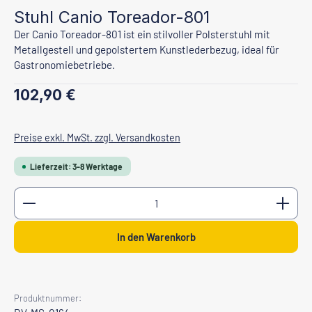
Stuhl Canio Toreador-801
Der Canio Toreador-801 ist ein stilvoller Polsterstuhl mit
Metallgestell und gepolstertem Kunstlederbezug, ideal für
Gastronomiebetriebe.
Regulärer Preis:
102,90 €
Preise exkl. MwSt. zzgl. Versandkosten
Lieferzeit: 3-8 Werktage
Produkt Anzahl: Gib den gewünschten Wert ein oder b
In den Warenkorb
Produktnummer: