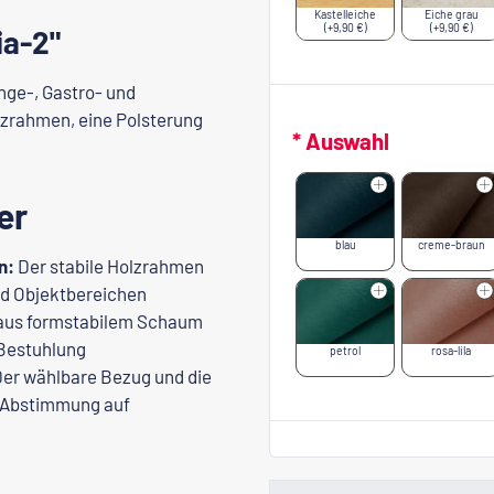
Kastelleiche
Eiche grau
(+9,90 €)
(+9,90 €)
ia-2"
nge-, Gastro- und
olzrahmen, eine Polsterung
* Auswahl
er
blau
creme-braun
n:
Der stabile Holzrahmen
und Objektbereichen
 aus formstabilem Schaum
 Bestuhlung
petrol
rosa-lila
er wählbare Bezug und die
e Abstimmung auf