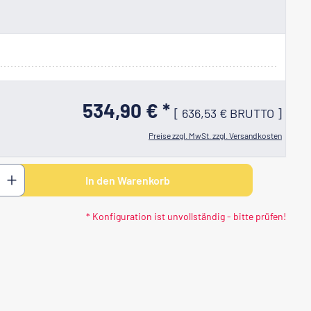
534,90 € *
[
636,53 €
BRUTTO
]
Preise zzgl. MwSt. zzgl. Versandkosten
 den gewünschten Wert ein oder benutze di
In den Warenkorb
* Konfiguration ist unvollständig - bitte prüfen!