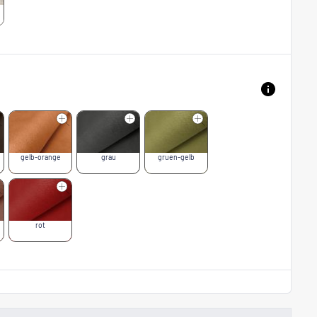
gelb-orange
grau
gruen-gelb
rot