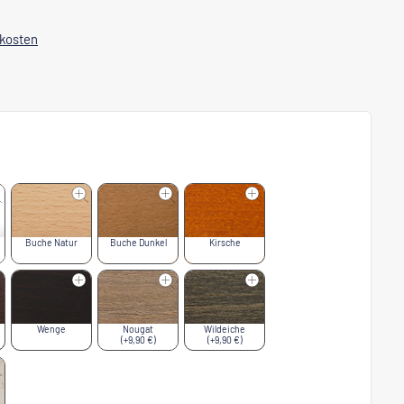
dkosten
Buche Natur
Buche Dunkel
Kirsche
Wenge
Nougat
Wildeiche
(+9,90 €)
(+9,90 €)