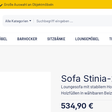
Große Auswahl an Objektmöbeln
Alle Kategorien
ÖBEL
BARHOCKER
SITZBÄNKE
LOUNGEMÖBEL
T
Sofa Stinia
Loungesofa mit stabilem Ho
Holzfüßen in wählbaren Bei
Regulärer Preis:
534,90 €