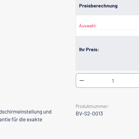
Preisberechnung
Auswahl:
Ihr Preis:
Produkt Anzahl: Gib
Produktnummer:
ldschirmeinstellung und
BV-S2-0013
ntie für die exakte