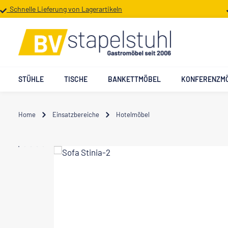
Schnelle Lieferung von Lagerartikeln
 Hauptinhalt springen
Zur Suche springen
Zur Hauptnavigation springen
STÜHLE
TISCHE
BANKETTMÖBEL
KONFERENZM
Home
Einsatzbereiche
Hotelmöbel
Bildergalerie überspringen