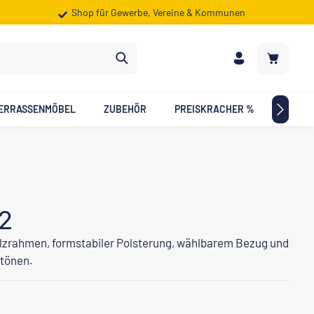
Shop für Gewerbe, Vereine & Kommunen
Warenkorb
ERRASSENMÖBEL
ZUBEHÖR
PREISKRACHER %
ZIELG
-2
lzrahmen, formstabiler Polsterung, wählbarem Bezug und
ztönen.