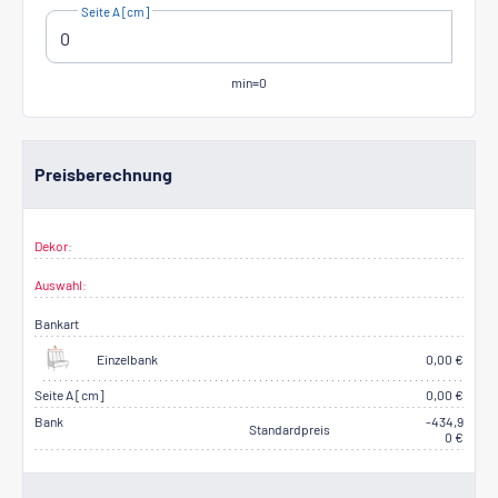
Seite A [cm]
min=0
Preisberechnung
Dekor:
Auswahl:
Bankart
Einzelbank
0,00 €
Seite A [cm]
0,00 €
Bank
-434,9
Standardpreis
0 €