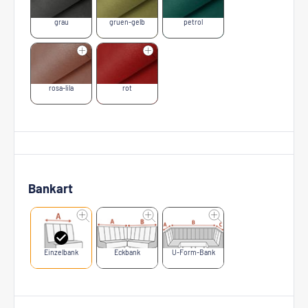
grau
gruen-gelb
petrol
rosa-lila
rot
Bankart
Einzelbank
Eckbank
U-Form-Bank