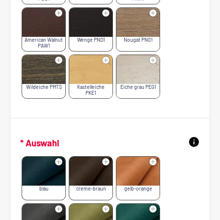
American Walnut
Wenge PND1
Nougat PN01
PAW1
Wildeiche PMTS
Kastelleiche
Eiche grau PEG1
PKE1
* Auswahl
blau
creme-braun
gelb-orange