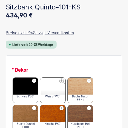
Sitzbank Quinto-101-KS
Regulärer Preis:
434,90 €
Preise exkl. MwSt. zzgl. Versandkosten
Lieferzeit 20-35 Werktage
* Dekor
Schwarz PS01
Weiss PW01
Buche Natur
PBN1
Buche Dunkel
Kirsche PK01
Nussbaum Hell
PBD1
PNH1