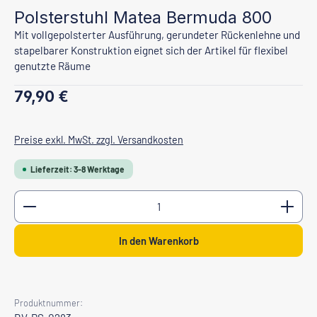
Polsterstuhl Matea Bermuda 800
Mit vollgepolsterter Ausführung, gerundeter Rückenlehne und
stapelbarer Konstruktion eignet sich der Artikel für flexibel
genutzte Räume
Regulärer Preis:
79,90 €
Preise exkl. MwSt. zzgl. Versandkosten
Lieferzeit: 3-8 Werktage
Produkt Anzahl: Gib den gewünschten Wert ein oder b
In den Warenkorb
Produktnummer: