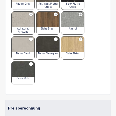
Angory Grey
Anthrazit Pietra
Black Pietra
Grigia
Grigia
Achatgrau
Eiche Braun
Aperol
Artstone
Beton Sand
Beton Terragrau
Eiche Natur
Caviar Gold
Preisberechnung