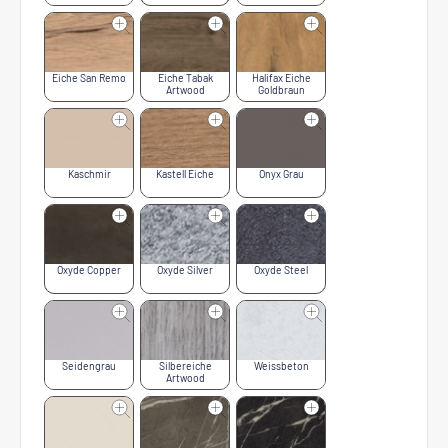
Eiche San Remo
Eiche Tabak
Halifax Eiche
Artwood
Goldbraun
Kaschmir
Kastell Eiche
Onyx Grau
Oxyde Copper
Oxyde Silver
Oxyde Steel
Seidengrau
Silbereiche
Weissbeton
Artwood