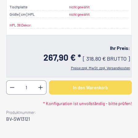
Tischplatte
nicht gewählt
Größe [cm] HPL
nicht gewählt
HPL 38 Dekor:
Ihr Preis:
267,90 € *
[
318,80 €
BRUTTO
]
Preise zzgl. MwSt. zzgl. Versandkosten
Produkt Anzahl: Gib den gewünschten Wert ein oder b
In den Warenkorb
* Konfiguration ist unvollständig - bitte prüfen!
Produktnummer:
BV-SW13121