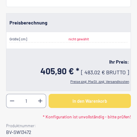
Preisberechnung
Größe [cm]
nicht gewählt
Ihr Preis:
405,90 € *
[
483,02 €
BRUTTO
]
Preise zzgl. MwSt. zzgl. Versandkosten
Produkt Anzahl: Gib den gewünschten Wert ein oder b
In den Warenkorb
* Konfiguration ist unvollständig - bitte prüfen!
Produktnummer:
BV-SW13472