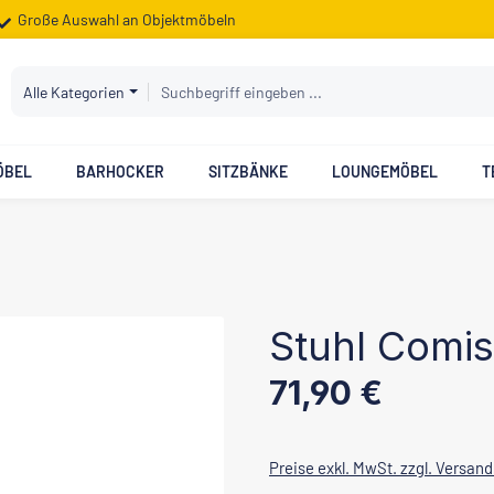
Große Auswahl an Objektmöbeln
Alle Kategorien
ÖBEL
BARHOCKER
SITZBÄNKE
LOUNGEMÖBEL
T
Stuhl Comi
Regulärer Preis:
71,90 €
Preise exkl. MwSt. zzgl. Versan