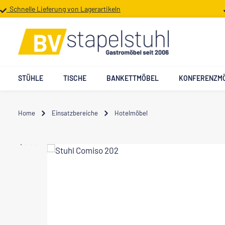
Schnelle Lieferung von Lagerartikeln
 Hauptinhalt springen
Zur Suche springen
Zur Hauptnavigation springen
STÜHLE
TISCHE
BANKETTMÖBEL
KONFERENZM
Home
Einsatzbereiche
Hotelmöbel
Bildergalerie überspringen