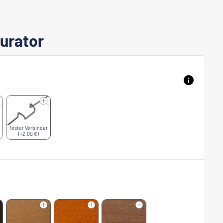
urator
fester Verbinder
(+2,00 €)