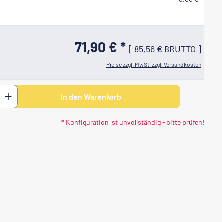
71,90 € *
[
85,56 €
BRUTTO
]
Lackierung nach B1
(+3,00 €)
Preise zzgl. MwSt. zzgl. Versandkosten
 den gewünschten Wert ein oder benutze di
In den Warenkorb
* Konfiguration ist unvollständig - bitte prüfen!