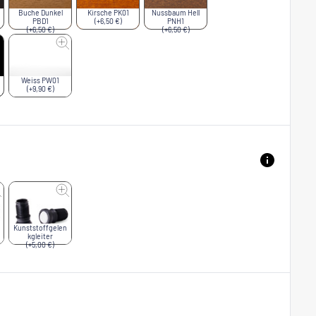
Buche Dunkel
Kirsche PK01
Nussbaum Hell
PBD1
(+6,50 €)
PNH1
(+6,50 €)
(+6,50 €)
Weiss PW01
(+9,90 €)
Kunststoffgelen
kgleiter
(+5,00 €)