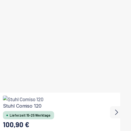
Stuhl Comiso 120
S
Lieferzeit 15-25 Werktage
100,90 €
Regulärer Preis:
Re