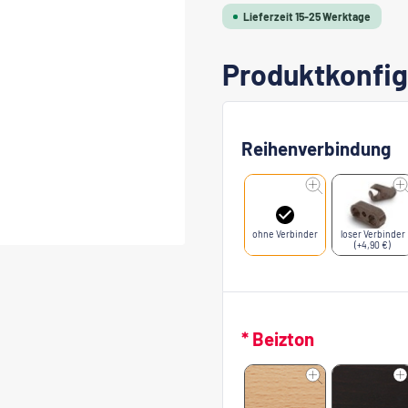
Lieferzeit 15-25 Werktage
Produktkonfig
Reihenverbindung
ohne Verbinder
loser Verbinder
(+4,90 €)
* Beizton