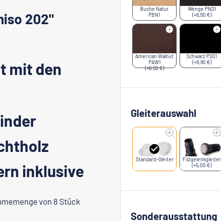
Buche Natur
Wenge PND1
miso 202"
PBN1
(+6,50 €)
American Walnut
Schwarz PS01
t mit den
PAW1
(+9,90 €)
(+6,50 €)
Gleiterauswahl
inder
chtholz
Standard-Gleiter
Filzgelenkgleiter
ern inklusive
(+5,00 €)
ahmemenge von 8 Stück
Sonderausstattung