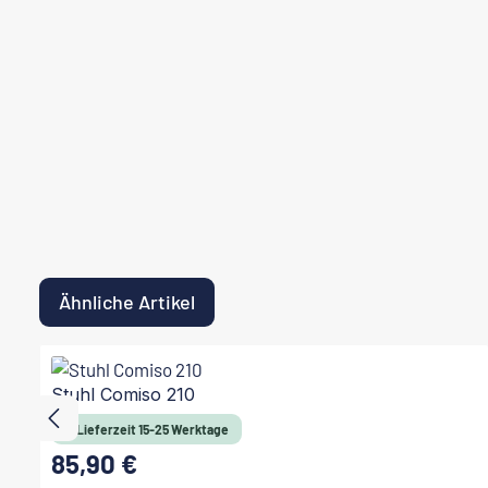
Ähnliche Artikel
Produktgalerie überspringen
Stuhl Comiso 210
Lieferzeit 15-25 Werktage
85,90 €
Regulärer Preis: