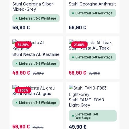
Stuhl Georgina Silber-
Stuhl Georgina Anthrazit
Mixed-Grey
Lieferzeit 3-8 Werktage
Lieferzeit 3-8 Werktage
59,90 €
56,90 €
Regulärer Preis:
Regulärer Preis:
34.26
%
21.08
%
Stuhl Nesta AL Teak
Stuhl Nesta AL Kastanie
Lieferzeit 3-8 Werktage
Lieferzeit 3-8 Werktage
49,90 €
59,90 €
Verkaufspreis:
Verkaufspreis:
Regulärer Preis:
Regulärer Preis:
75,90 €
75,90 €
21.08
%
Stuhl Nesta AL grau
Stuhl FAMO-F863
Lieferzeit 3-8 Werktage
Light-Grey
Lieferzeit: 3-8
Werktage
59,90 €
49,90 €
Verkaufspreis:
Regulärer Preis:
Regulärer Preis:
75,90 €