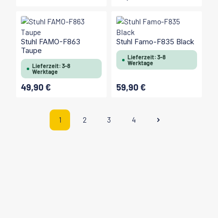
Stuhl FAMO-F863
Stuhl Famo-F835 Black
Taupe
Lieferzeit: 3-8
Werktage
Lieferzeit: 3-8
Werktage
49,90 €
59,90 €
Regulärer Preis:
Regulärer Preis:
1
2
3
4
Seite
Seite
Seite
Seite