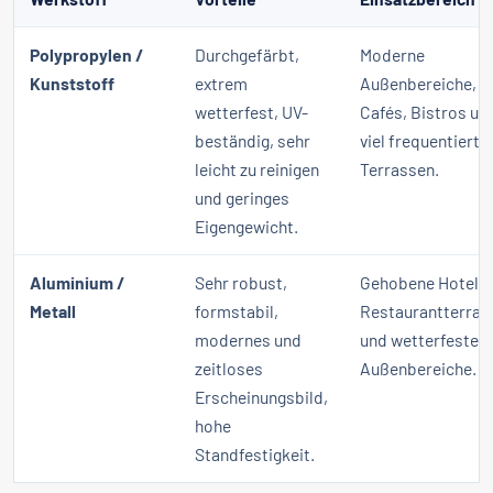
Polypropylen /
Durchgefärbt,
Moderne
Kunststoff
extrem
Außenbereiche,
wetterfest, UV-
Cafés, Bistros un
beständig, sehr
viel frequentierte
leicht zu reinigen
Terrassen.
und geringes
Eigengewicht.
Aluminium /
Sehr robust,
Gehobene Hoteller
Metall
formstabil,
Restaurantterras
modernes und
und wetterfeste
zeitloses
Außenbereiche.
Erscheinungsbild,
hohe
Standfestigkeit.