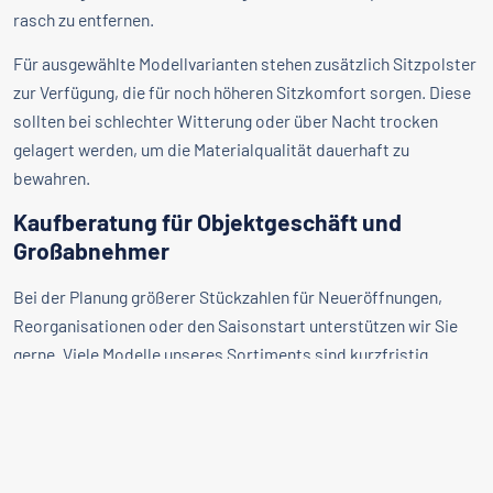
rasch zu entfernen.
Für ausgewählte Modellvarianten stehen zusätzlich Sitzpolster
zur Verfügung, die für noch höheren Sitzkomfort sorgen. Diese
sollten bei schlechter Witterung oder über Nacht trocken
gelagert werden, um die Materialqualität dauerhaft zu
bewahren.
Kaufberatung für Objektgeschäft und
Großabnehmer
Bei der Planung größerer Stückzahlen für Neueröffnungen,
Reorganisationen oder den Saisonstart unterstützen wir Sie
gerne. Viele Modelle unseres Sortiments sind kurzfristig
verfügbar und teilweise über unser Schnelllieferprogramm
direkt lieferbar, sodass auch kurzfristige Ausstattungsbedarfe
zuverlässig gedeckt werden können.
Achten Sie bei der Bestellmenge auf eine ausreichende