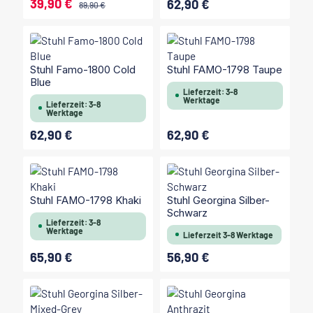
39,90 €
62,90 €
Verkaufspreis:
Regulärer Preis:
Regulärer Preis:
89,90 €
Stuhl Famo-1800 Cold
Stuhl FAMO-1798 Taupe
Blue
Lieferzeit: 3-8
Werktage
Lieferzeit: 3-8
Werktage
62,90 €
62,90 €
Regulärer Preis:
Regulärer Preis:
Stuhl FAMO-1798 Khaki
Stuhl Georgina Silber-
Schwarz
Lieferzeit: 3-8
Werktage
Lieferzeit 3-8 Werktage
65,90 €
56,90 €
Regulärer Preis:
Regulärer Preis: