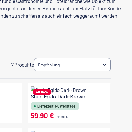
 für die Gastronomie und Hotelbranche wie Objekt zum
m geht es in diesen Bereich auch um Platz für Ihre Kunde
 Kunden zu schaffen als auch einfach weggeräumt werden
7 Produkte
40.04
%
Stuhl Egido Dark-Brown
Lieferzeit 3-8 Werktage
59,90 €
Verkaufspreis:
Regulärer Preis:
99,90 €