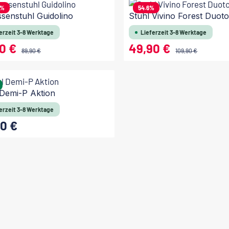
In den Warenkorb
In den Warenkorb
%
54.6
%
ssenstuhl Guidolino
Stuhl Vivino Forest Duot
erzeit 3-8 Werktage
Lieferzeit 3-8 Werktage
90 €
49,90 €
reis:
Verkaufspreis:
Regulärer Preis:
Regulärer Preis:
89,90 €
109,90 €
In den Warenkorb
In den Warenkorb
 Demi-P Aktion
erzeit 3-8 Werktage
0 €
 Preis: