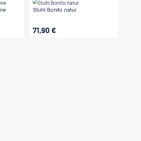
In den Warenkorb
one
Stuhl Bonito natur
71,90 €
Regulärer Preis:
In den Warenkorb