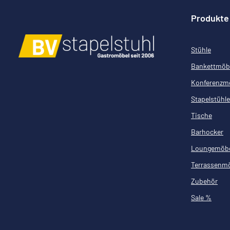
Produkte
Stühle
Bankettmöb
Konferenzm
Stapelstühle
Tische
Barhocker
Loungemöb
Terrassenm
Zubehör
Sale %