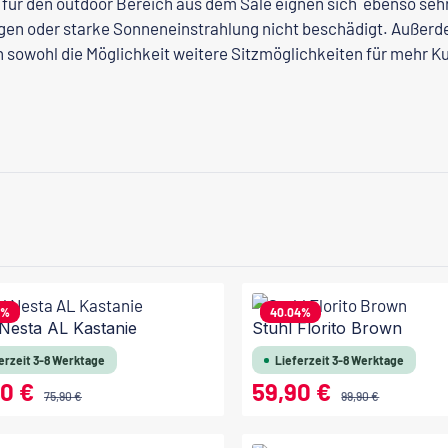
für den outdoor Bereich aus dem Sale eignen sich
ebenso sehr
gen oder starke Sonneneinstrahlung nicht beschädigt. Außerde
n sowohl die Möglichkeit weitere Sitzmöglichkeiten für mehr
6
%
40.04
%
 Nesta AL Kastanie
Stuhl Florito Brown
erzeit 3-8 Werktage
Lieferzeit 3-8 Werktage
90 €
59,90 €
reis:
Verkaufspreis:
Regulärer Preis:
Regulärer Preis:
75,90 €
99,90 €