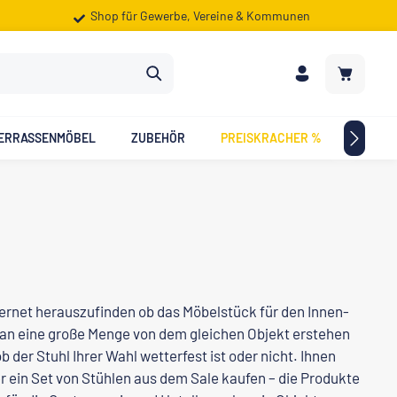
Shop für Gewerbe, Vereine & Kommunen
Warenkorb
ERRASSENMÖBEL
ZUBEHÖR
PREISKRACHER %
ZIELG
nternet herauszufinden ob das Möbelstück für den Innen-
 man eine große Menge von dem gleichen Objekt erstehen
 der Stuhl Ihrer Wahl wetterfest ist oder nicht. Ihnen
r ein Set von Stühlen aus dem Sale kaufen – die Produkte