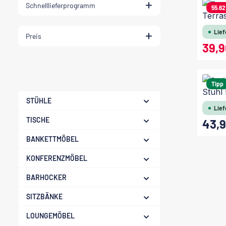
Schnelllieferprogramm
55.62
Terra
Lief
Preis
39,
Verkaufsp
Tipp
Stuhl
STÜHLE
Lief
TISCHE
43,9
Regulärer
BANKETTMÖBEL
KONFERENZMÖBEL
BARHOCKER
SITZBÄNKE
LOUNGEMÖBEL