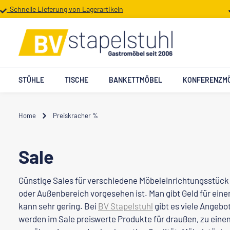
Schnelle Lieferung von Lagerartikeln
 Hauptinhalt springen
Zur Suche springen
Zur Hauptnavigation springen
STÜHLE
TISCHE
BANKETTMÖBEL
KONFERENZM
Home
Preiskracher %
Sale
Günstige Sales für verschiedene Möbeleinrichtungsstück g
oder Außenbereich vorgesehen ist. Man gibt Geld für ein
kann sehr gering. Bei
BV Stapelstuhl
gibt es viele Angebot
werden im Sale preiswerte Produkte für draußen, zu eine