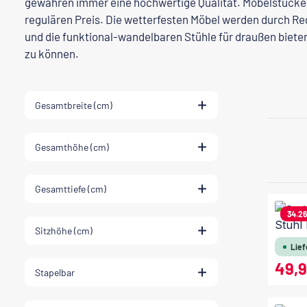
gewähren immer eine hochwertige Qualität. Möbelstücke 
regulären Preis. Die wetterfesten Möbel werden durch Re
und die funktional-wandelbaren Stühle für draußen biete
zu können.
Gesamtbreite (cm)
Gesamthöhe (cm)
Gesamttiefe (cm)
34.2
Stuhl
Sitzhöhe (cm)
Lief
49,
Verkaufsp
Stapelbar