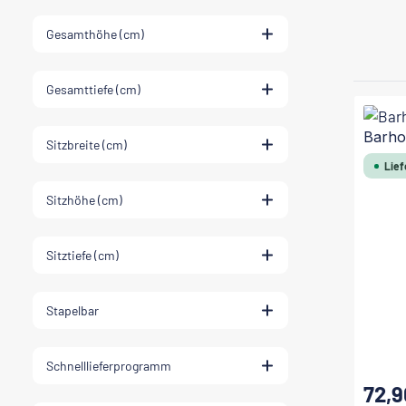
Gesamthöhe (cm)
Gesamttiefe (cm)
Barho
Sitzbreite (cm)
Lief
Sitzhöhe (cm)
Sitztiefe (cm)
Stapelbar
Schnelllieferprogramm
72,9
Regulärer