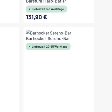
Barstuhl Halio-Bar-P
Lieferzeit 3-8 Werktage
131,90 €
Regulärer Preis:
Barhocker Sereno-Bar
Lieferzeit 20-35 Werktage