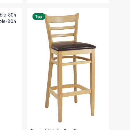
In den Warenkorb
Tipp
rble-804