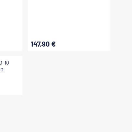
147,90 €
Regulärer Preis:
on