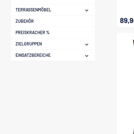
TERRASSENMÖBEL
89,9
Regulärer
ZUBEHÖR
PREISKRACHER %
ZIELGRUPPEN
EINSATZBEREICHE