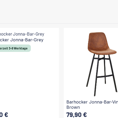
cker Jonna-Bar-Grey
erzeit 3-8 Werktage
Barhocker Jonna-Bar-Vin
Brown
0 €
79,90 €
 Preis:
Regulärer Preis: