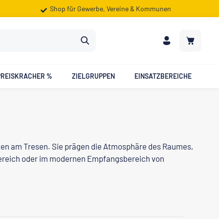
Shop für Gewerbe, Vereine & Kommunen
Warenkorb
PREISKRACHER %
ZIELGRUPPEN
EINSATZBEREICHE
eiten am Tresen. Sie prägen die Atmosphäre des Raumes,
ebereich oder im modernen Empfangsbereich von