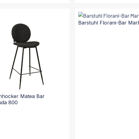
In den Warenkorb
In den Warenkorb
Barstuhl Florani-Bar Ma
nhocker Matea Bar
uda 800