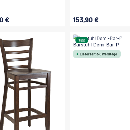
0 €
153,90 €
 Preis:
Regulärer Preis:
In den Warenkorb
In den Warenkorb
Tipp
Barstuhl Demi-Bar-P
Lieferzeit 3-8 Werktage