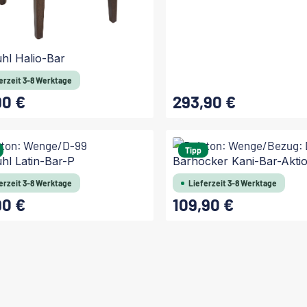
uhl Halio-Bar
erzeit 3-8 Werktage
90 €
293,90 €
 Preis:
Regulärer Preis:
Tipp
hl Latin-Bar-P
Barhocker Kani-Bar-Akti
erzeit 3-8 Werktage
Lieferzeit 3-8 Werktage
90 €
109,90 €
 Preis:
Regulärer Preis: