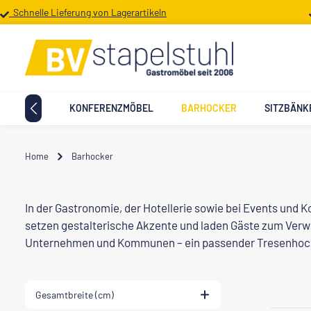
Schnelle Lieferung von Lagerartikeln
 Hauptinhalt springen
Zur Suche springen
Zur Hauptnavigation springen
TTMÖBEL
KONFERENZMÖBEL
BARHOCKER
SITZBÄNK
Home
Barhocker
In der Gastronomie, der Hotellerie sowie bei Events und
setzen gestalterische Akzente und laden Gäste zum Verw
Unternehmen und Kommunen – ein passender Tresenhocker
Gesamtbreite (cm)