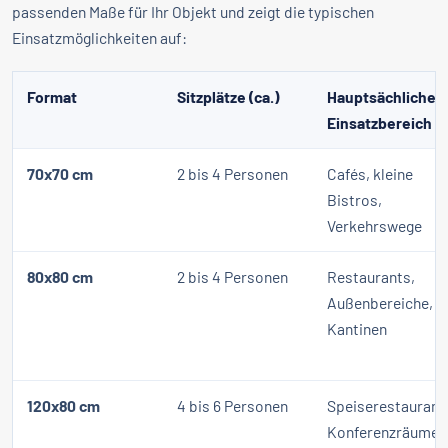
passenden Maße für Ihr Objekt und zeigt die typischen
Einsatzmöglichkeiten auf:
Format
Sitzplätze (ca.)
Hauptsächlicher
Einsatzbereich
70x70 cm
2 bis 4 Personen
Cafés, kleine
Bistros,
Verkehrswege
80x80 cm
2 bis 4 Personen
Restaurants,
Außenbereiche,
Kantinen
120x80 cm
4 bis 6 Personen
Speiserestaurant
Konferenzräume,