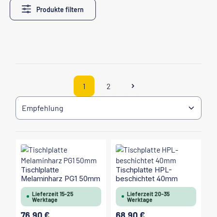
Produkte filtern
1
2
Seite
Seite
Tischlplatte
Tischplatte HPL-
Melaminharz PG1 50mm
beschichtet 40mm
Lieferzeit 15-25
Lieferzeit 20-35
Werktage
Werktage
76,90 €
68,90 €
Regulärer Preis:
Regulärer Preis: