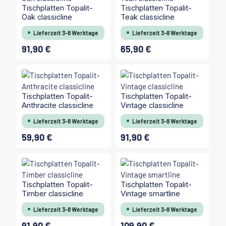
Tischplatten Topalit-
Tischplatten Topalit-
Oak classicline
Teak classicline
Lieferzeit 3-8 Werktage
Lieferzeit 3-8 Werktage
91,90 €
65,90 €
Regulärer Preis:
Regulärer Preis:
Tischplatten Topalit-
Tischplatten Topalit-
Anthracite classicline
Vintage classicline
Lieferzeit 3-8 Werktage
Lieferzeit 3-8 Werktage
59,90 €
91,90 €
Regulärer Preis:
Regulärer Preis:
Tischplatten Topalit-
Tischplatten Topalit-
Timber classicline
Vintage smartline
Lieferzeit 3-8 Werktage
Lieferzeit 3-8 Werktage
91,90 €
109,90 €
Regulärer Preis:
Regulärer Preis: