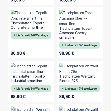
Tischplatten Topalit-
Concrete smartline
Tischplatten Topalit
Atacama Cherry-
Lieferzeit 3-8 Werktage
smartline
Lieferzeit 3-8 Werktage
98,90 €
98,90 €
Regulärer Preis:
Regulärer Preis:
Tischplatten Topalit-
Tischplatten Werzalit
Industrial smartline
Findus 295
Lieferzeit 3-8 Werktage
Lieferzeit 3-8 Werktage
98,90 €
86,90 €
Regulärer Preis:
Regulärer Preis: