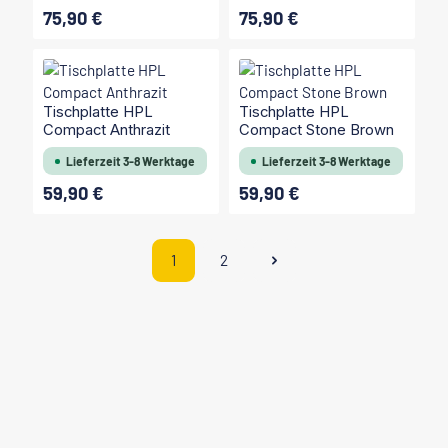
75,90 €
75,90 €
Regulärer Preis:
Regulärer Preis:
Tischplatte HPL
Tischplatte HPL
Compact Anthrazit
Compact Stone Brown
Lieferzeit 3-8 Werktage
Lieferzeit 3-8 Werktage
59,90 €
59,90 €
Regulärer Preis:
Regulärer Preis:
1
2
Seite
Seite