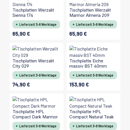
Tischplatten Werzalit
Tischplatten Werzalit
Sienna 174
Marmor Almeria 209
Lieferzeit 3-8 Werktage
Lieferzeit 3-8 Werktage
65,90 €
65,90 €
Regulärer Preis:
Regulärer Preis:
Tischplatten Werzalit
Tischplatte Eiche
City 029
massiv BST 40mm
Lieferzeit 3-8 Werktage
Lieferzeit 3-8 Werktage
74,90 €
153,90 €
Regulärer Preis:
Regulärer Preis:
Tischplatte HPL
Tischplatte HPL
Compact Dark Marmor
Compact Natural Teak
Lieferzeit 3-8 Werktage
Lieferzeit 3-8 Werktage