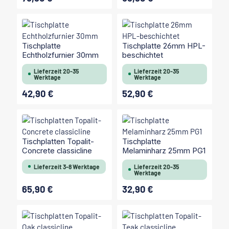
Tischplatte
Tischplatte 26mm HPL-
Echtholzfurnier 30mm
beschichtet
Lieferzeit 20-35
Lieferzeit 20-35
Werktage
Werktage
42,90 €
52,90 €
Regulärer Preis:
Regulärer Preis:
Tischplatten Topalit-
Tischplatte
Concrete classicline
Melaminharz 25mm PG1
Lieferzeit 3-8 Werktage
Lieferzeit 20-35
Werktage
65,90 €
32,90 €
Regulärer Preis:
Regulärer Preis: