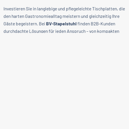
Investieren Sie in langlebige und pflegeleichte Tischplatten, die
den harten Gastronomiealltag meistern und gleichzeitig Ihre
Gäste begeistern. Bei
BV-Stapelstuhl
finden B2B-Kunden
durchdachte Lösungen für jeden Anspruch – von kompakten
Formaten für urbane Cafés bis hin zu großzügigen Platten für
Konferenz- und Festräume. Nutzen Sie die Vielfalt unseres
Sortiments und gestalten Sie Ihre Räumlichkeiten funktional
und stilvoll.
Häufige Fragen zu Gastro-
FAQ
Tischplatten
Welche Oberflächenmaterialien stehen für Gastro-
Tischplatten zur Verfügung?