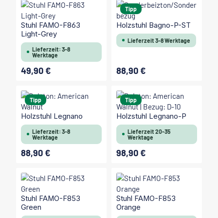
Tipp
Stuhl FAMO-F863
Holzstuhl Bagno-P-ST
Light-Grey
Lieferzeit 3-8 Werktage
Lieferzeit: 3-8
Werktage
49,90 €
88,90 €
Regulärer Preis:
Regulärer Preis:
Tipp
Tipp
Holzstuhl Legnano
Holzstuhl Legnano-P
Lieferzeit: 3-8
Lieferzeit 20-35
Werktage
Werktage
88,90 €
98,90 €
Regulärer Preis:
Regulärer Preis:
Stuhl FAMO-F853
Stuhl FAMO-F853
Green
Orange