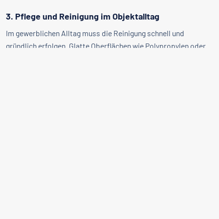
3. Pflege und Reinigung im Objektalltag
Im gewerblichen Alltag muss die Reinigung schnell und
gründlich erfolgen. Glatte Oberflächen wie Polypropylen oder
Kunstleder lassen sich mit milden Reinigungsmitteln mühelos
sauber halten. Für textile Bezüge empfehlen sich regelmäßiges
Absaugen sowie die punktuelle Behandlung bei Flecken mit
geeigneten Polsterreinigern.
Qualität und Beratung bei BV-Stapelstuhl
Gewerbliche Erstausstattungen und Nachbestellungen
erfordern einen verlässlichen Partner. BV-Stapelstuhl bietet
Ihnen sorgfältig ausgewählte Stuhlmodelle, die speziell auf die
Anforderungen von Gastronomen, Eventplanern und
gewerblichen Entscheidern zugeschnitten sind. Nutzen Sie
unser vielseitiges Angebot an Bauformen, Bezugsarten und
Materialien, um Ihre Räumlichkeiten funktional und