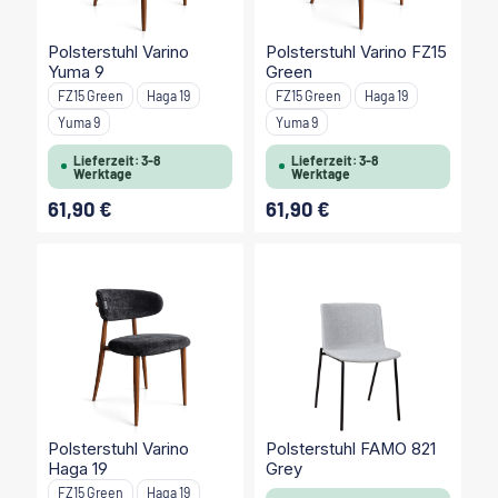
Polsterstuhl Varino
Polsterstuhl Varino FZ15
Yuma 9
Green
Bezugsvarianten:
Bezugsvarianten:
FZ15 Green
Haga 19
FZ15 Green
Haga 19
Yuma 9
Yuma 9
Lieferzeit: 3-8
Lieferzeit: 3-8
Werktage
Werktage
61,90 €
61,90 €
Regulärer Preis:
Regulärer Preis:
Polsterstuhl Varino
Polsterstuhl FAMO 821
Haga 19
Grey
Bezugsvarianten:
FZ15 Green
Haga 19