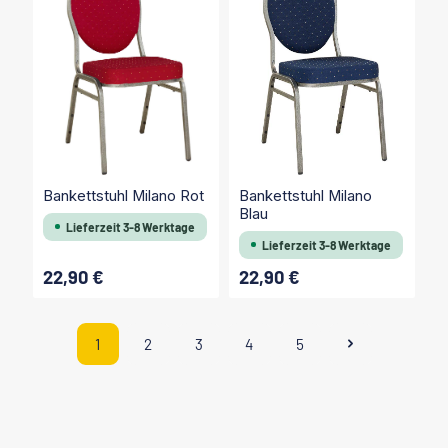
Bankettstuhl Milano
Bankettstuhl Milano Rot
Blau
Lieferzeit 3-8 Werktage
Lieferzeit 3-8 Werktage
22,90 €
22,90 €
Regulärer Preis:
Regulärer Preis:
1
2
3
4
5
Seite
Seite
Seite
Seite
Seite