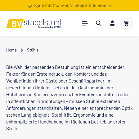
Shop für Gewerbe, Vereine & Kommunen
Große Auswahl an Objektmöbeln
Zum Hauptinhalt springen
Warenk
Home
Stühle
Die Wahl der passenden Bestuhlung ist ein entscheidender
Faktor für den Ersteindruck, den Komfort und das
Wohlbefinden Ihrer Gäste oder Geschäftspartner. Im
gewerblichen Umfeld – sei es in der Gastronomie, der
Hotellerie, in Konferenzzentren, bei Eventveranstaltern oder
in öffentlichen Einrichtungen – müssen Stühle extremen
Anforderungen standhalten. Neben einer ansprechenden Optik
stehen Langlebigkeit, Stabilität, Ergonomie und eine
unkomplizierte Handhabung im täglichen Betrieb an erster
Stelle.