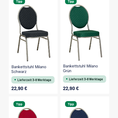
Tipp
Tipp
Bankettstuhl Milano
Bankettstuhl Milano
Grün
Schwarz
Lieferzeit 3-8 Werktage
Lieferzeit 3-8 Werktage
22,90 €
22,90 €
Regulärer Preis:
Regulärer Preis:
Tipp
Tipp