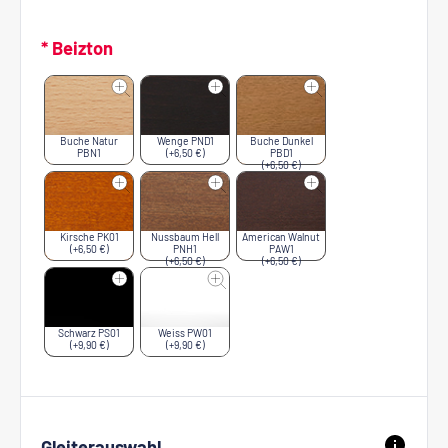
* Beizton
Buche Natur
Wenge PND1
Buche Dunkel
PBN1
(+6,50 €)
PBD1
(+6,50 €)
Kirsche PK01
Nussbaum Hell
American Walnut
(+6,50 €)
PNH1
PAW1
(+6,50 €)
(+6,50 €)
Schwarz PS01
Weiss PW01
(+9,90 €)
(+9,90 €)
Gleiterauswahl