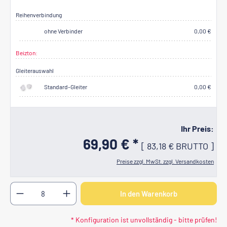
Reihenverbindung
ohne Verbinder
0,00 €
Beizton:
Lackierung nach B1
(+3,00 €)
Gleiterauswahl
Standard-Gleiter
0,00 €
Ihr Preis:
69,90 € *
[
83,18 €
BRUTTO
]
Preise zzgl. MwSt. zzgl. Versandkosten
Produkt Anzahl: Gib den gewünschten Wert ein oder b
In den Warenkorb
* Konfiguration ist unvollständig - bitte prüfen!