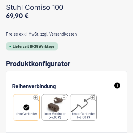
Stuhl Comiso 100
Regulärer Preis:
69,90 €
Preise exkl. MwSt. zzgl. Versandkosten
Lieferzeit 15-25 Werktage
Produktkonfigurator
Reihenverbindung
ohne Verbinder
loser Verbinder
fester Verbinder
(+4,90 €)
(+2,00 €)