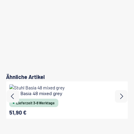
Produktgalerie überspringen
Ähnliche Artikel
Stuhl Basia 48 mixed grey
Lieferzeit 3-8 Werktage
51,90 €
Regulärer Preis: