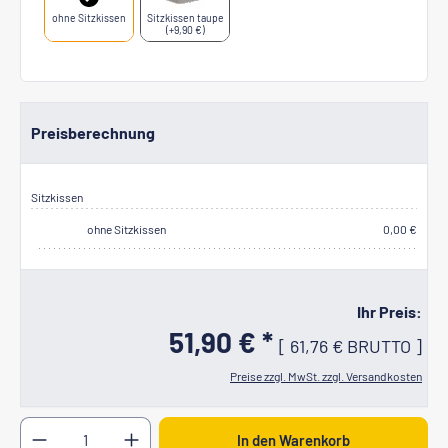
ohne Sitzkissen
Sitzkissen taupe
(+9,90 €)
Preisberechnung
Sitzkissen
ohne Sitzkissen
0,00 €
Ihr Preis:
51,90 € *
[
61,76 €
BRUTTO
]
Preise zzgl. MwSt. zzgl. Versandkosten
Produkt Anzahl: Gib den gewünschten Wert ein oder b
In den Warenkorb