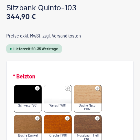
Sitzbank Quinto-103
Regulärer Preis:
344,90 €
Preise exkl. MwSt. zzgl. Versandkosten
Lieferzeit 20-35 Werktage
* Beizton
Schwarz PS01
Weiss PW01
Buche Natur
PBN1
Buche Dunkel
Kirsche PK01
Nussbaum Hell
PBD1
PNH1