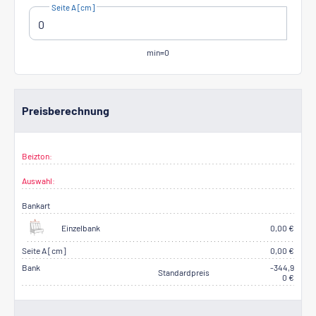
Seite A [cm]
min=0
Preisberechnung
Beizton:
Auswahl:
Bankart
Einzelbank
0,00 €
Seite A [cm]
0,00 €
Bank
-344,9
Standardpreis
0 €