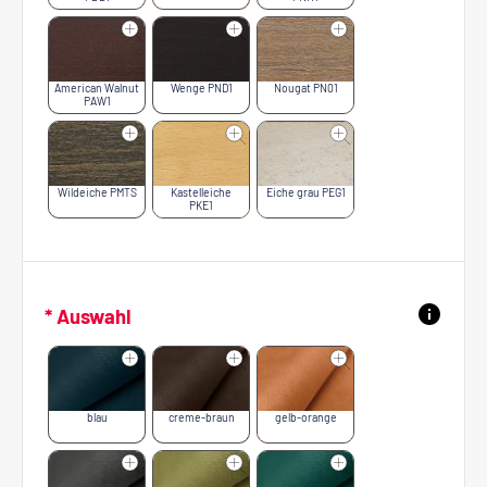
American Walnut
Wenge PND1
Nougat PN01
PAW1
Wildeiche PMTS
Kastelleiche
Eiche grau PEG1
PKE1
* Auswahl
blau
creme-braun
gelb-orange