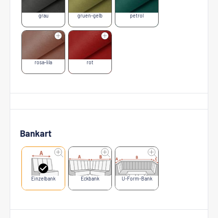
grau
gruen-gelb
petrol
rosa-lila
rot
Bankart
Einzelbank
Eckbank
U-Form-Bank