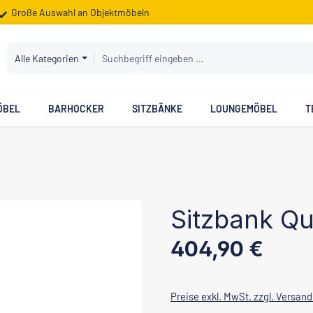
Große Auswahl an Objektmöbeln
Alle Kategorien
ÖBEL
BARHOCKER
SITZBÄNKE
LOUNGEMÖBEL
T
Sitzbank Qu
Regulärer Preis:
404,90 €
Preise exkl. MwSt. zzgl. Versan