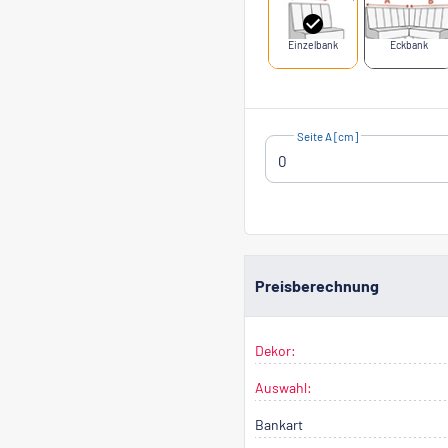
Einzelbank
Eckbank
Seite A [cm]
Preisberechnung
Dekor:
Auswahl:
Bankart