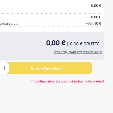
0,00 €
0,00 €
andardpreis
-404,90 €
0,00 €
[
0,00 €
BRUTTO
]
Preise zzgl. MwSt. zzgl. Versandkosten
 den gewünschten Wert ein oder benutze di
In den Warenkorb
* Konfiguration ist unvollständig - bitte prüfen!