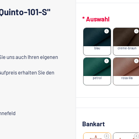
Quinto-101-S"
* Auswahl
blau
creme-braun
Sie uns auch Ihren eigenen
ufpreis erhalten Sie den
petrol
rosa-lila
nnefeld
Bankart