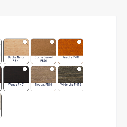
Buche Natur
Buche Dunkel
Kirsche PK01
PBN1
PBD1
Wenge PND1
Nougat PN01
Wildeiche PMTS