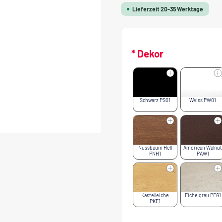
Lieferzeit 20-35 Werktage
* Dekor
Schwarz PS01
Weiss PW01
Nussbaum Hell
American Walnut
PNH1
PAW1
Kastelleiche
Eiche grau PEG1
PKE1