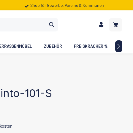
Shop für Gewerbe, Vereine & Kommunen
Warenkorb
ERRASSENMÖBEL
ZUBEHÖR
PREISKRACHER %
ZIELG
into-101-S
dkosten