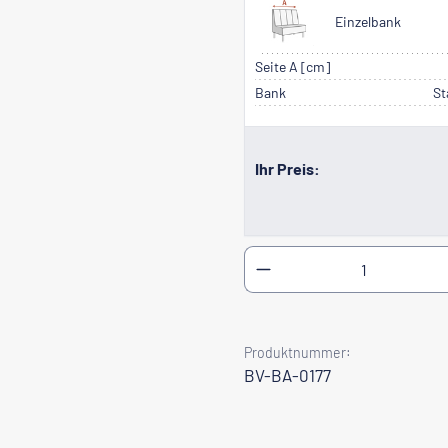
Einzelbank
Seite A [cm]
Bank
St
Ihr Preis:
Produkt Anzahl: Gib
Produktnummer:
BV-BA-0177