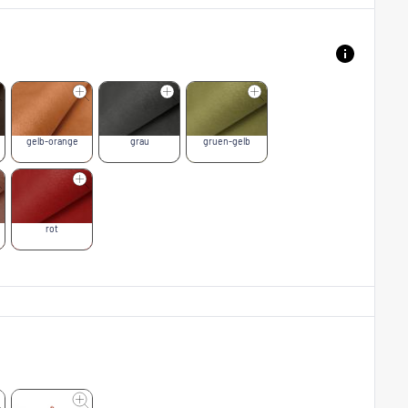
gelb-orange
grau
gruen-gelb
rot