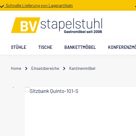
Schnelle Lieferung von Lagerartikeln
 Hauptinhalt springen
Zur Suche springen
Zur Hauptnavigation springen
STÜHLE
TISCHE
BANKETTMÖBEL
KONFERENZM
Home
Einsatzbereiche
Kantinenmöbel
Bildergalerie überspringen