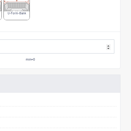
U-Form-Bank
min=0