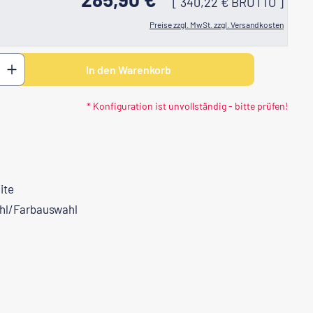
[
340,22 €
BRUTTO
]
Preise zzgl. MwSt. zzgl. Versandkosten
 den gewünschten Wert ein oder benutze di
In den Warenkorb
* Konfiguration ist unvollständig - bitte prüfen!
ite
ahl/Farbauswahl