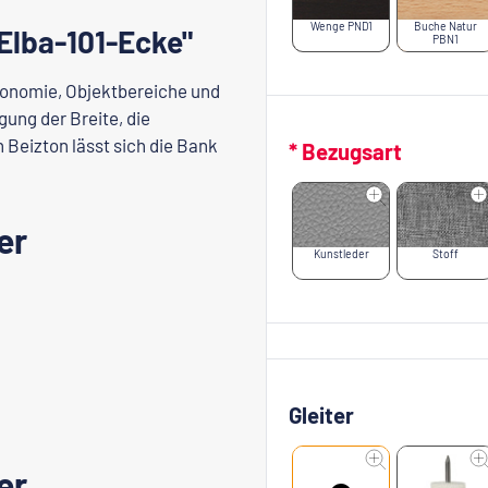
Wenge PND1
Buche Natur
Elba-101-Ecke"
PBN1
tronomie, Objektbereiche und
ung der Breite, die
 Beizton lässt sich die Bank
* Bezugsart
er
Kunstleder
Stoff
Gleiter
er