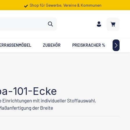
Shop für Gewerbe, Vereine & Kommunen
Warenkorb
ERRASSENMÖBEL
ZUBEHÖR
PREISKRACHER %
ZIELG
ba-101-Ecke
 Einrichtungen mit individueller Stoffauswahl,
Maßanfertigung der Breite