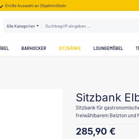
Große Auswahl an Objektmöbeln
Alle Kategorien
ÖBEL
BARHOCKER
SITZBÄNKE
LOUNGEMÖBEL
T
Sitzbank El
Sitzbank für gastronomische
freiwählbarem Beizton und 
Regulärer Preis:
285,90 €