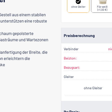
ohne Gleiter
Filz-weiß
(+1,00 €)
estell aus einem stabilen
unterstützen eine robuste
Schaum gepolsterte
Preisberechnung
, Gasträume und Wartezonen
Verbinder
ni
anfertigung der Breite, die
n erleichtern die
Beizton:
nke
Bezugsart:
Gleiter
ohne Gleiter
Ihr Preis: