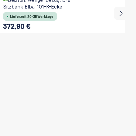
Sitzbank Elba-101-K-Ecke
S
Lieferzeit 20-35 Werktage
372,90 €
Regulärer Preis:
Re