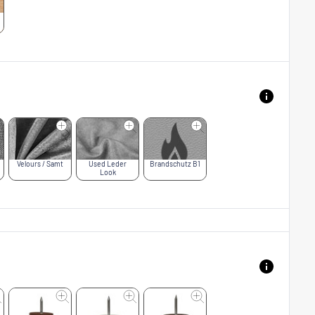
Velours / Samt
Used Leder
Brandschutz B1
Look