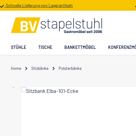
Schnelle Lieferung von Lagerartikeln
 Hauptinhalt springen
Zur Suche springen
Zur Hauptnavigation springen
STÜHLE
TISCHE
BANKETTMÖBEL
KONFERENZM
Home
Sitzbänke
Polsterbänke
Bildergalerie überspringen