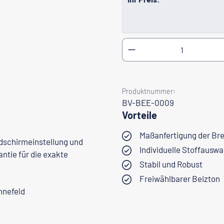
Produkt Anzahl: Gib
Produktnummer:
BV-BEE-0009
Vorteile
Maßanfertigung der Bre
ldschirmeinstellung und
Individuelle Stoffausw
ntie für die exakte
Stabil und Robust
Freiwählbarer Beizton
nnefeld