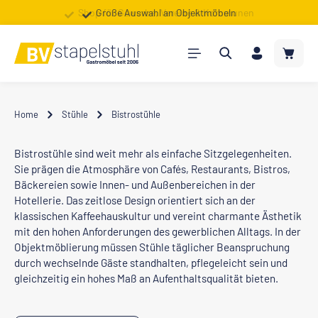
Shop für Gewerbe, Vereine & Kommunen
Große Auswahl an Objektmöbeln
Zum Hauptinhalt springen
Warenk
Home
Stühle
Bistrostühle
Bistrostühle sind weit mehr als einfache Sitzgelegenheiten.
Sie prägen die Atmosphäre von Cafés, Restaurants, Bistros,
Bäckereien sowie Innen- und Außenbereichen in der
Hotellerie. Das zeitlose Design orientiert sich an der
klassischen Kaffeehauskultur und vereint charmante Ästhetik
mit den hohen Anforderungen des gewerblichen Alltags. In der
Objektmöblierung müssen Stühle täglicher Beanspruchung
durch wechselnde Gäste standhalten, pflegeleicht sein und
gleichzeitig ein hohes Maß an Aufenthaltsqualität bieten.