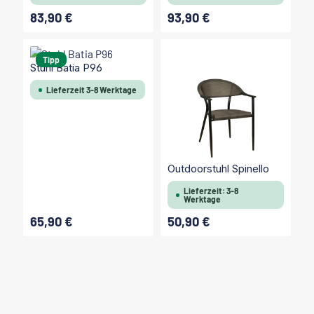
83,90 €
93,90 €
Regulärer Preis:
Regulärer Preis:
Tipp
Stuhl Batia P96
Lieferzeit 3-8 Werktage
Outdoorstuhl Spinello
Lieferzeit: 3-8
Werktage
65,90 €
50,90 €
Regulärer Preis:
Regulärer Preis: