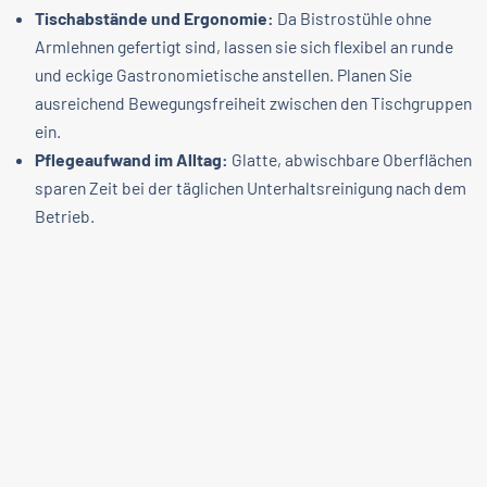
Tischabstände und Ergonomie:
Da Bistrostühle ohne
Armlehnen gefertigt sind, lassen sie sich flexibel an runde
und eckige Gastronomietische anstellen. Planen Sie
ausreichend Bewegungsfreiheit zwischen den Tischgruppen
ein.
Pflegeaufwand im Alltag:
Glatte, abwischbare Oberflächen
sparen Zeit bei der täglichen Unterhaltsreinigung nach dem
Betrieb.
Projektzeitplan:
Prüfen Sie bei dringendem Bedarf gezielt
Modelle aus dem Schnelllieferprogramm, um
Neueröffnungen termingerecht zu realisieren.
Häufige Fragen zu Bistrostühlen
FAQ
Was zeichnet einen typischen Bistrostuhl aus?