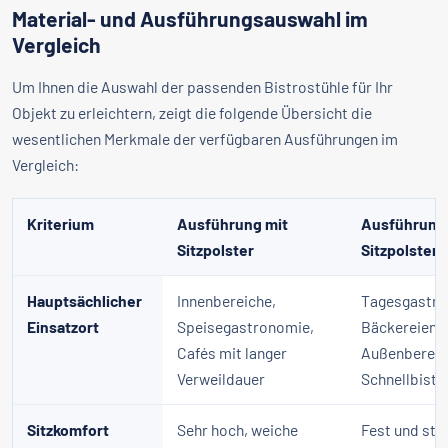
Material- und Ausführungsauswahl im
Vergleich
Um Ihnen die Auswahl der passenden Bistrostühle für Ihr
Objekt zu erleichtern, zeigt die folgende Übersicht die
wesentlichen Merkmale der verfügbaren Ausführungen im
Vergleich:
Kriterium
Ausführung mit
Ausführung
Sitzpolster
Sitzpolster
Hauptsächlicher
Innenbereiche,
Tagesgastro
Einsatzort
Speisegastronomie,
Bäckereien,
Cafés mit langer
Außenbereic
Verweildauer
Schnellbistr
Sitzkomfort
Sehr hoch, weiche
Fest und stü