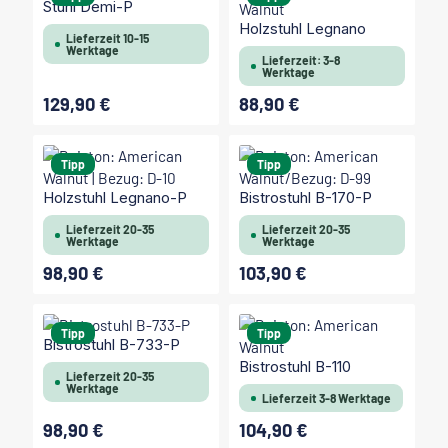
Stuhl Demi-P
Holzstuhl Legnano
Lieferzeit 10-15
Werktage
Lieferzeit: 3-8
Werktage
129,90 €
88,90 €
Regulärer Preis:
Regulärer Preis:
Tipp
Tipp
Holzstuhl Legnano-P
Bistrostuhl B-170-P
Lieferzeit 20-35
Lieferzeit 20-35
Werktage
Werktage
98,90 €
103,90 €
Regulärer Preis:
Regulärer Preis:
Tipp
Tipp
Bistrostuhl B-733-P
Bistrostuhl B-110
Lieferzeit 20-35
Werktage
Lieferzeit 3-8 Werktage
98,90 €
104,90 €
Regulärer Preis:
Regulärer Preis: