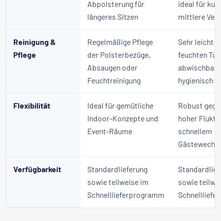
Abpolsterung für
ideal für kur
längeres Sitzen
mittlere Ver
Reinigung &
Regelmäßige Pflege
Sehr leicht 
Pflege
der Polsterbezüge,
feuchten Tuc
Absaugen oder
abwischbar,
Feuchtreinigung
hygienisch
Flexibilität
Ideal für gemütliche
Robust gege
Indoor-Konzepte und
hoher Fluktu
Event-Räume
schnellem
Gästewechs
Verfügbarkeit
Standardlieferung
Standardlief
sowie teilweise im
sowie teilwe
Schnelllieferprogramm
Schnelllief