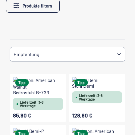
Produkte filtern
Tipp
Tipp
Stuhl Demi
Bistrostuhl B-733
Lieferzeit: 3-8
Werktage
Lieferzeit: 3-8
Werktage
85,90 €
128,90 €
Regulärer Preis:
Regulärer Preis:
Tipp
Tipp