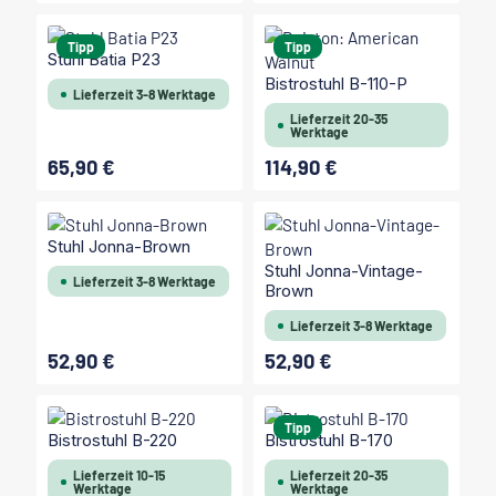
Tipp
Tipp
Stuhl Batia P23
Bistrostuhl B-110-P
Lieferzeit 3-8 Werktage
Lieferzeit 20-35
Werktage
65,90 €
114,90 €
Regulärer Preis:
Regulärer Preis:
Stuhl Jonna-Brown
Stuhl Jonna-Vintage-
Lieferzeit 3-8 Werktage
Brown
Lieferzeit 3-8 Werktage
52,90 €
52,90 €
Regulärer Preis:
Regulärer Preis:
Tipp
Bistrostuhl B-220
Bistrostuhl B-170
Lieferzeit 10-15
Lieferzeit 20-35
Werktage
Werktage