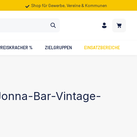
Shop für Gewerbe, Vereine & Kommunen
Warenkorb
PREISKRACHER %
ZIELGRUPPEN
EINSATZBEREICHE
Jonna-Bar-Vintage-