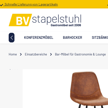
Schnelle Lieferung von Lagerartikeln
 Hauptinhalt springen
Zur Suche springen
Zur Hauptnavigation springen
TTMÖBEL
KONFERENZMÖBEL
BARHOCKER
SITZBÄNK
Home
Einsatzbereiche
Bar-Möbel für Gastronomie & Lounge
Bildergalerie überspringen