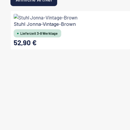
Produktgalerie überspringen
Stuhl Jonna-Vintage-Brown
Lieferzeit 3-8 Werktage
52,90 €
Regulärer Preis:
In den Warenkorb