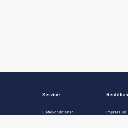
Service
Rechtlic
Lieferkonditionen
Impressum
el
Widerrufsrecht
Datenschut