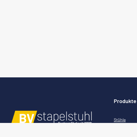
Produkte
Stühle
Bankettmöb