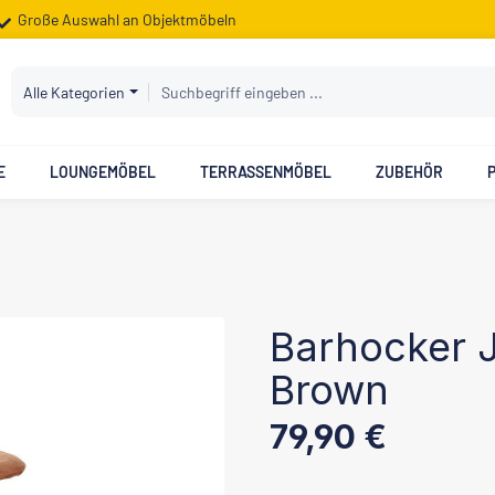
Große Auswahl an Objektmöbeln
Alle Kategorien
E
LOUNGEMÖBEL
TERRASSENMÖBEL
ZUBEHÖR
Barhocker 
Brown
Regulärer Preis:
79,90 €